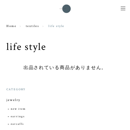
Home
textiles
life style
life style
出品されている商品がありません。
CATEGORY
jewelry
new item
earrings
earcaffs