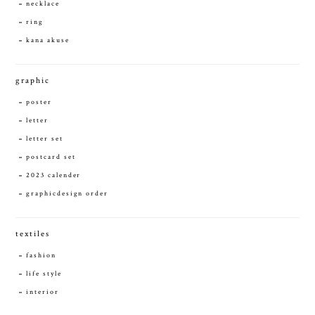
necklace
ring
kana akuse
graphic
poster
letter
letter set
postcard set
2023 calender
graphicdesign order
textiles
fashion
life style
interior