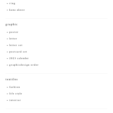
ring
kana akuse
graphic
poster
letter
letter set
postcard set
2023 calender
graphicdesign order
textiles
fashion
life style
interior