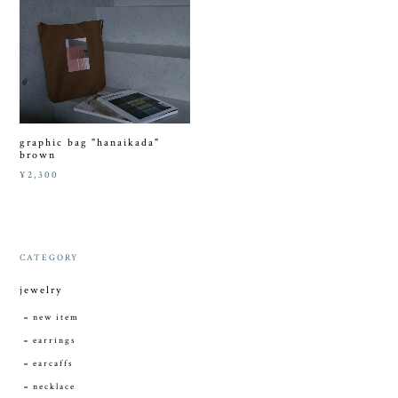
graphic bag "hanaikada"
brown
¥2,300
CATEGORY
jewelry
new item
earrings
earcaffs
necklace