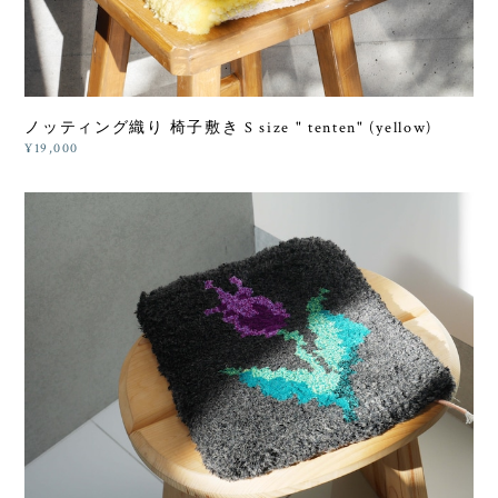
ノッティング織り 椅子敷き S size " tenten" (yellow)
¥19,000