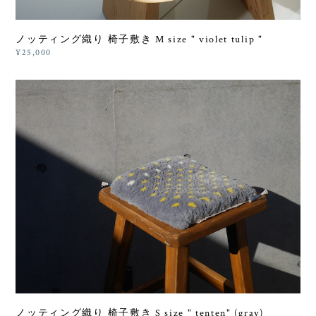
ノッティング織り 椅子敷き M size " violet tulip "
¥25,000
ノッティング織り 椅子敷き S size " tenten" (gray)