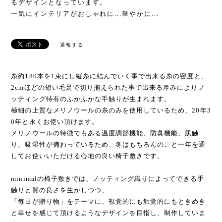
るデザインとなっています。
一気にインテリアがおしゃれに...華やかに...
通報する
糸約180本を1束にし縦糸に結んでいく事で出来る糸の密度と、
2cmほどの短い毛足で切り揃えられた事で出来る厚みによりノ
ッティング特有のふかふかな手触りが生まれます。
極細の上質なメリノウールの糸のみを使用しているため、20年3
0年と永くお使い頂けます。
メリノウールの特徴でもある温度調節機能、防臭機能、肌触
り、吸湿性が備わっているため、冬はもちろんのこと一年を通
してお使いいただける心地の良い椅子敷きです。
minimalの椅子敷きでは、ノッティング織りによってできる手
触りと質の良さを生かしつつ、
「毎日が贈り物」をテーマに、視覚的にも触覚的にもときめき
と幸せを感じて頂けるようなデザインを目指し、制作していま