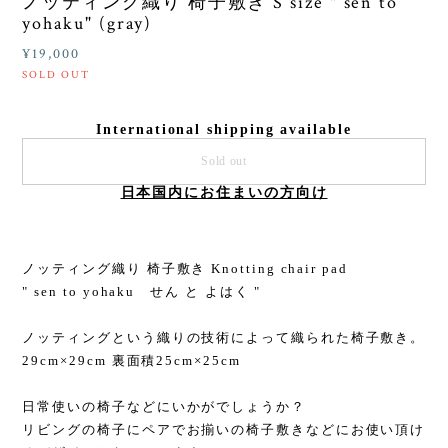
ノッティング織り 椅子敷き S size " sen to
yohaku" (gray)
¥19,000
SOLD OUT
International shipping available
Sold out
日本国内にお住まいの方向け
ノッティング織り 椅子敷き Knotting chair pad
" sen to yohaku せん と よはく "
ノッティングという織りの技術によって織られた椅子敷き。
29cm×29cm 裏面積25cm×25cm
日常使いの椅子などにいかがでしょうか？
リビングの椅子にペアでお揃いの椅子敷きなどにお使い頂け