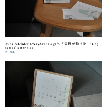
2023 calender Everyday is a gift.「毎日が贈り物」"Dog
series"letter size
¥1,300