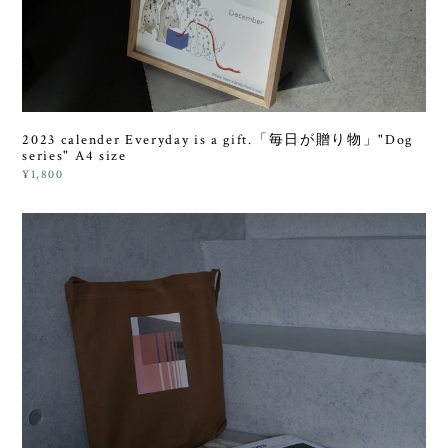
2023 calender Everyday is a gift.「毎日が贈り物」"Dog
series" A4 size
¥1,800